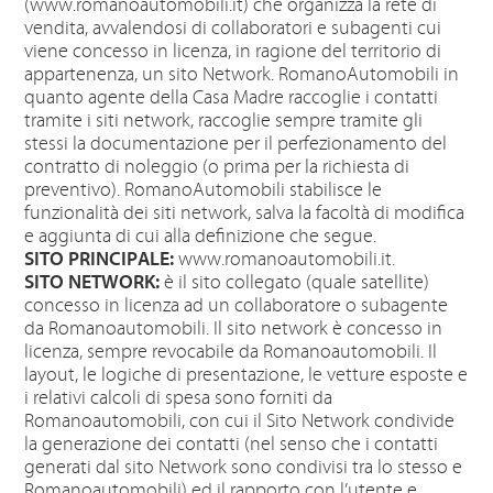
(www.romanoautomobili.it) che organizza la rete di
vendita, avvalendosi di collaboratori e subagenti cui
viene concesso in licenza, in ragione del territorio di
appartenenza, un sito Network. RomanoAutomobili in
quanto agente della Casa Madre raccoglie i contatti
tramite i siti network, raccoglie sempre tramite gli
stessi la documentazione per il perfezionamento del
contratto di noleggio (o prima per la richiesta di
preventivo). RomanoAutomobili stabilisce le
funzionalità dei siti network, salva la facoltà di modifica
e aggiunta di cui alla definizione che segue.
www.romanoautomobili.it.
SITO PRINCIPALE:
è il sito collegato (quale satellite)
SITO NETWORK:
concesso in licenza ad un collaboratore o subagente
da Romanoautomobili. Il sito network è concesso in
licenza, sempre revocabile da Romanoautomobili. Il
layout, le logiche di presentazione, le vetture esposte e
i relativi calcoli di spesa sono forniti da
Romanoautomobili, con cui il Sito Network condivide
la generazione dei contatti (nel senso che i contatti
generati dal sito Network sono condivisi tra lo stesso e
Romanoautomobili) ed il rapporto con l’utente e