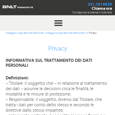
351.7619820
Chiama ora
Consegna ed assistenza in tutta Italia
>
Noleggio lungo termine Piemonte - noleggio-lungo-termine-piemonte.it
Privacy
Privacy
INFORMATIVA SUL TRATTAMENTO DEI DATI
PERSONALI
Definizioni:
– Titolare: il soggetto che – in relazione al trattamento
dei dati – assume le decisioni circa le finalità, le
modalità e le misure di protezione;
– Responsabile: il soggetto, diverso dal Titolare, che
tratta i dati per conto dello stesso e secondo le
direttive dallo stesso impartite;