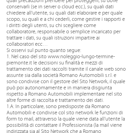
quali precauzioni prendere per proteggerli, su dove
conservarli (se in server o cloud ecc.), su quali dati
chiedere all’utente, su quali dati elaborare e per quale
scopo, su quali e a chi cederli, come gestire i rapporti e
i diritti degli utenti, su chi scegliere come
collaboratore, responsabile o semplice incaricato per
trattare i dati, su quali istruzioni impartire ai
collaboratori ecc…
Si osservi sul punto quanto segue:
1. Nel caso del sito www.noleggio-lungo-termine-
piemonte.it le decisioni su finalità e mezzi di
trattamento dei dati raccolti tramite il canale web sono
assunte sia dalla società Romano Automobili s.r.l. e
sono condivise con il gestore del Sito Network, il quale
può poi autonomamente e in maniera disgiunta
rispetto a Romano Automobili implementare nel sito
altre forme di raccolta e trattamento dei dati.
1.A: In particolare, sono predisposte da Romano
Automobili e condivise col sito network le funzioni di
form to mail, attraverso la quale viene data all’utente la
possibilità di contattare il Professionista (la mail viene
indirizzata sia al Sito Network che a Romano