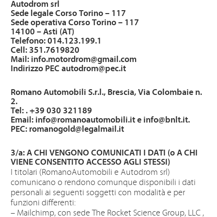
Autodrom srl
Sede legale Corso Torino – 117
Sede operativa Corso Torino – 117
14100 – Asti (AT)
Telefono: 014.123.199.1
Cell: 351.7619820
Mail:
info.motordrom@gmail.com
Indirizzo PEC
autodrom@pec.it
Romano Automobili S.r.l., Brescia, Via Colombaie n.
2.
Tel: . +39 030 321189
Email:
info@romanoautomobili.it
e
info@bnlt.it
.
PEC:
romanogold@legalmail.it
3/a: A CHI VENGONO COMUNICATI I DATI (o A CHI
VIENE CONSENTITO ACCESSO AGLI STESSI)
I titolari (RomanoAutomobili e Autodrom srl)
comunicano o rendono comunque disponibili i dati
personali ai seguenti soggetti con modalità e per
funzioni differenti:
– Mailchimp, con sede The Rocket Science Group, LLC ,