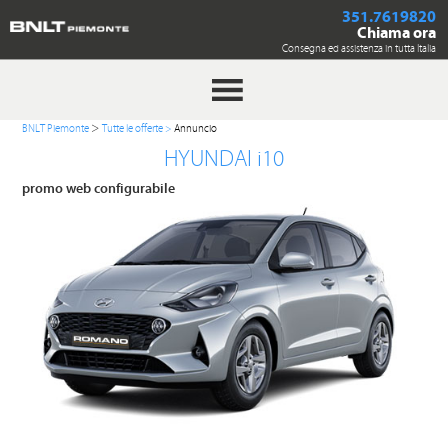
351.7619820
Chiama ora
Consegna ed assistenza in tutta Italia
>
BNLT Piemonte
Tutte le offerte
>
Annuncio
HYUNDAI i10
promo web configurabile